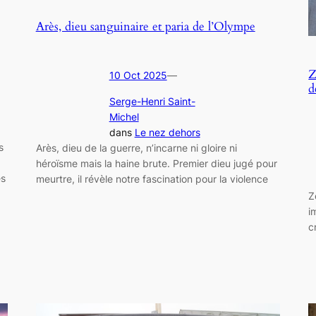
Arès, dieu sanguinaire et paria de l’Olympe
Z
10 Oct 2025
—
d
Serge-Henri Saint-
Michel
dans
Le nez dehors
s
Arès, dieu de la guerre, n’incarne ni gloire ni
héroïsme mais la haine brute. Premier dieu jugé pour
es
meurtre, il révèle notre fascination pour la violence
Z
i
c