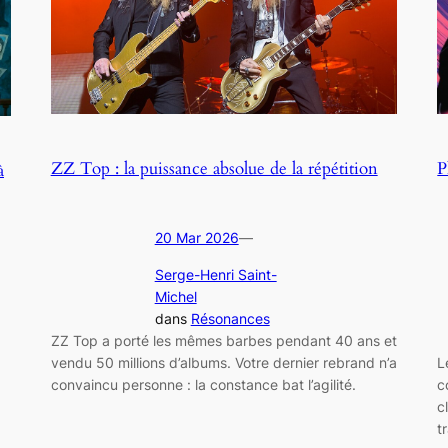
ZZ Top : la puissance absolue de la répétition
P
à
20 Mar 2026
—
Serge-Henri Saint-
Michel
dans
Résonances
ZZ Top a porté les mêmes barbes pendant 40 ans et
,
vendu 50 millions d’albums. Votre dernier rebrand n’a
L
convaincu personne : la constance bat l’agilité.
c
c
t