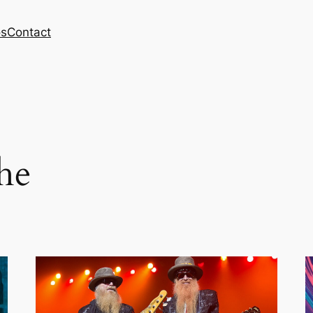
os
Contact
he