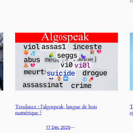
c
Tendance : l’algospeak, langue de bois
T
numérique ?
s
17 Déc 2025
—