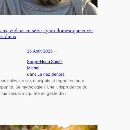
eus, violeur en série, tyran domestique et roi
es dieux
25 Août 2025
—
Serge-Henri Saint-
Michel
dans
Le nez dehors
eus enlève, viole, manipule et règne en toute
mpunité. Sa mythologie ? Une jurisprudence du
rime sexuel maquillée en geste divin