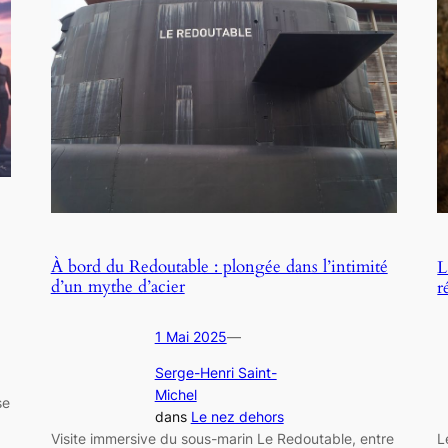
À bord du Redoutable : plongée dans l’intimité
L
d’un mythe d’acier
r
1 Mai 2025
—
Serge-Henri Saint-
Michel
se
dans
Le nez dehors
Visite immersive du sous-marin Le Redoutable, entre
L