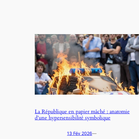
La République en papier mâché : anatomie
d’une hypersensibilité symbolique
13 Fév 2026
—