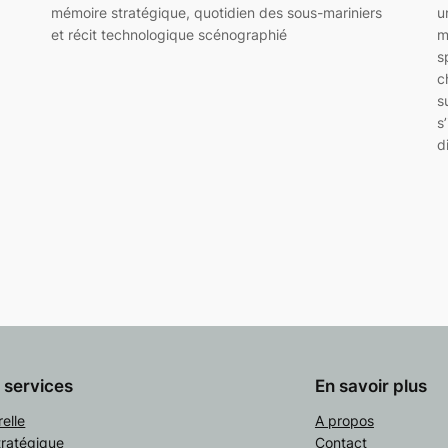
mémoire stratégique, quotidien des sous-mariniers
u
et récit technologique scénographié
m
s
c
s
s
d
t services
En savoir plus
relle
A propos
tratégique
Contact