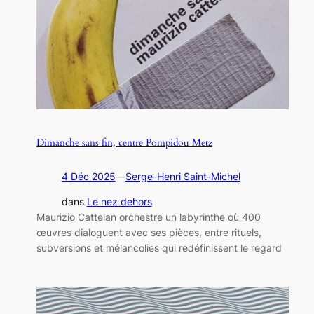
Dimanche sans fin, centre Pompidou Metz
4 Déc 2025
—
Serge-Henri Saint-Michel
dans
Le nez dehors
Maurizio Cattelan orchestre un labyrinthe où 400
œuvres dialoguent avec ses pièces, entre rituels,
subversions et mélancolies qui redéfinissent le regard