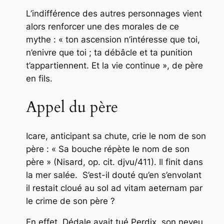
L’indifférence des autres personnages vient
alors renforcer une des morales de ce
mythe : « ton ascension n’intéresse que toi,
n’enivre que toi ; ta débâcle et ta punition
t’appartiennent. Et la vie continue », de père
en fils.
Appel du père
Icare, anticipant sa chute, crie le nom de son
père
: « Sa bouche répète le nom de son
père » (Nisard,
op. cit.
djvu/411). Il finit dans
la
mer
salée. S’est-il douté qu’en s’envolant
il restait cloué au sol
ad vitam aeternam
par
le crime de son père ?
En effet, Dédale avait tué
Perdix
, son neveu,