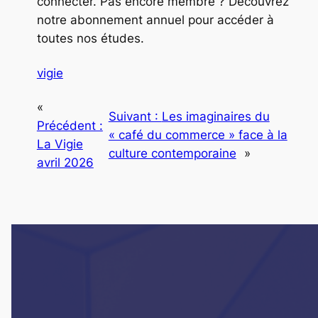
connecter. Pas encore membre ? Découvrez
notre abonnement annuel pour accéder à
toutes nos études.
vigie
«
Suivant :
Les imaginaires du
Précédent :
« café du commerce » face à la
La Vigie
culture contemporaine
»
avril 2026