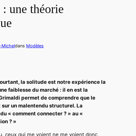
: une théorie
que
-Michel
dans
Modèles
ourtant, la solitude est notre expérience la
e faiblesse du marché : il en est la
s Grimaldi permet de comprendre que le
t sur un malentendu structurel. La
 du « comment connecter ? » au «
ion ? »
vu, ceux qui me voient ne me voient donc