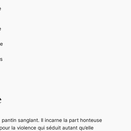
e
e
re
ès
e
 pantin sanglant. Il incarne la part honteuse
our la violence qui séduit autant qu’elle