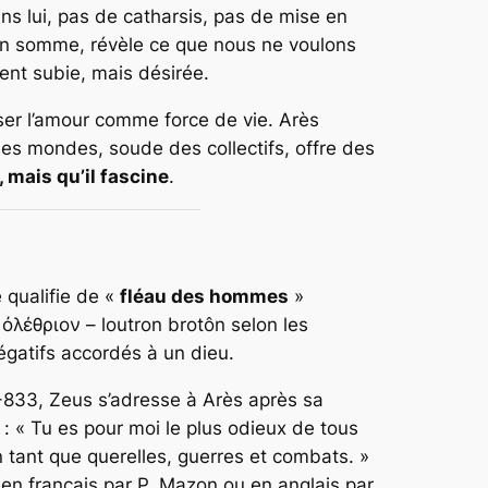
Sans lui, pas de catharsis, pas de mise en
 en somme, révèle ce que nous ne voulons
ment subie, mais désirée.
ser l’amour comme force de vie. Arès
 des mondes, soude des collectifs, offre des
, mais qu’il fascine
.
e qualifie de «
fléau des hommes
»
λέθριον – loutron brotôn selon les
égatifs accordés à un dieu.
2-833, Zeus s’adresse à Arès après sa
: « Tu es pour moi le plus odieux de tous
n tant que querelles, guerres et combats. »
en français par P. Mazon ou en anglais par