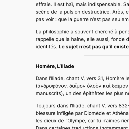
effraie. Il est haï, mais indispensable. 
scène de la pulsion destructrice. Arès,
pas voir : que la guerre n’est pas seule
La philosophie a souvent cherché à pen
rappelle que la haine, elle aussi, fonde
identités.
Le sujet n’est pas qu’il existe
Homère,
L’Iliade
Dans l’Iliade, chant V, vers 31, Homère l
(ἀνδροφόνον, δαῖμον ὀλοὸν καὶ δαῖμον ὀ
manuscrits), un des épithètes les plus n
Toujours dans l’Iliade, chant V, vers 83
blessure infligée par Diomède et Athéna 
les dieux de l’Olympe, car tu n’aimes rie
Dans certaines traductions (notamment 