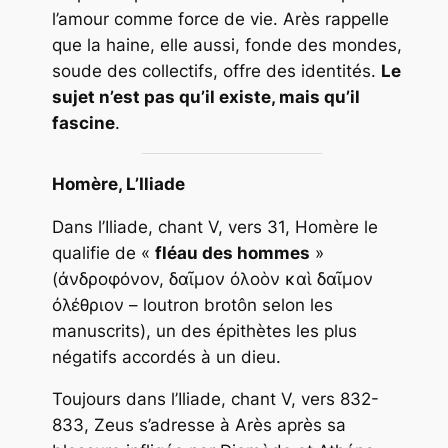
l’amour comme force de vie. Arès rappelle
que la haine, elle aussi, fonde des mondes,
soude des collectifs, offre des identités.
Le
sujet n’est pas qu’il existe, mais qu’il
fascine
.
Homère,
L’Iliade
Dans l’Iliade, chant V, vers 31, Homère le
qualifie de «
fléau des hommes
»
(ἀνδροφόνον, δαῖμον ὀλοὸν καὶ δαῖμον
ὀλέθριον – loutron brotôn selon les
manuscrits), un des épithètes les plus
négatifs accordés à un dieu.
Toujours dans l’Iliade, chant V, vers 832-
833, Zeus s’adresse à Arès après sa