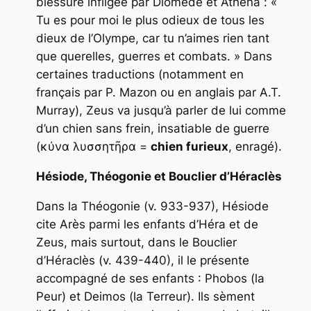
blessure infligée par Diomède et Athéna : «
Tu es pour moi le plus odieux de tous les
dieux de l’Olympe, car tu n’aimes rien tant
que querelles, guerres et combats. » Dans
certaines traductions (notamment en
français par P. Mazon ou en anglais par A.T.
Murray), Zeus va jusqu’à parler de lui comme
d’un chien sans frein, insatiable de guerre
(κύνα λυσσητῆρα =
chien furieux
, enragé).
Hésiode,
Théogonie et Bouclier d’Héraclès
Dans la Théogonie (v. 933-937), Hésiode
cite Arès parmi les enfants d’Héra et de
Zeus, mais surtout, dans le Bouclier
d’Héraclès (v. 439-440), il le présente
accompagné de ses enfants : Phobos (la
Peur) et Deimos (la Terreur). Ils sèment